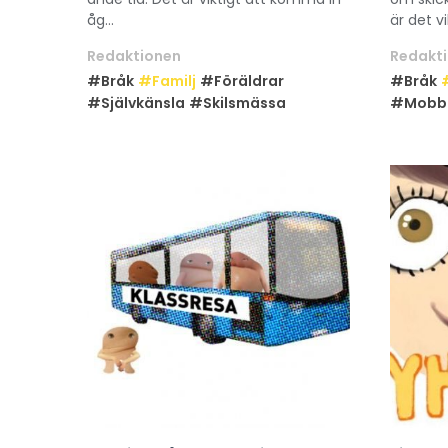
åg...
är det vik
Redaktionen
Redakt
#Bråk
#Familj
#Föräldrar
#Bråk
#Självkänsla
#Skilsmässa
#Mobb