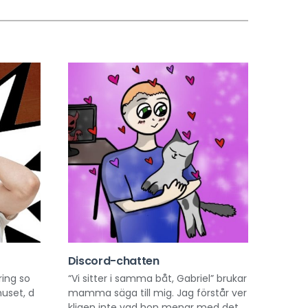
​Discord-chatten
ring so
“Vi sitter i samma båt, Gabriel” brukar
uset, d
mamma säga till mig. Jag förstår ver
kligen inte vad hon menar med det....