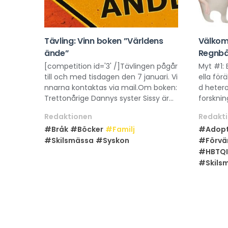
Tävling: Vinn boken ”Världens
Välkomm
ände”
Regnb
[competition id='3' /]Tävlingen pågår
Myt #1:
till och med tisdagen den 7 januari. Vi
ella fö
nnarna kontaktas via mail.Om boken:
d hetero
Trettonårige Dannys syster Sissy är...
forsknin
Redaktionen
Redakt
#Bråk
#Böcker
#Familj
#Adopt
#Skilsmässa
#Syskon
#Förvä
#HBTQI
#Skils