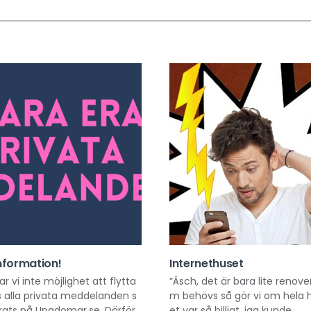
information!
Internethuset
ar vi inte möjlighet att flytta
“Äsch, det är bara lite renove
 alla privata meddelanden s
m behövs så gör vi om hela h
kats på Ungdomar.se. Därför
et var så billigt, jag kunde...