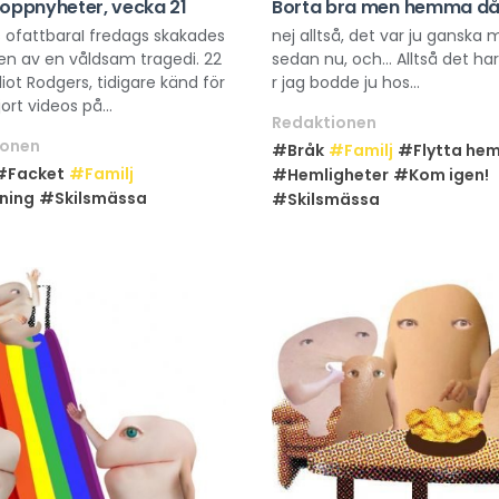
toppnyheter, vecka 21
Borta bra men hemma dål
 ofattbaraI fredags skakades
nej alltså, det var ju ganska
ien av en våldsam tragedi. 22
sedan nu, och… Alltså det har b
liot Rodgers, tidigare känd för
r jag bodde ju hos...
ort videos på...
Redaktionen
ionen
#Bråk
#Familj
#Flytta hem
#Facket
#Familj
#Hemligheter
#Kom igen!
ning
#Skilsmässa
#Skilsmässa