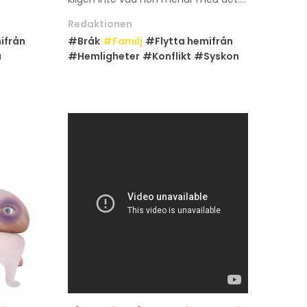
Redaktionen
ifrån
#Bråk
#Familj
#Flytta hemifrån
a
#Hemligheter
#Konflikt
#Syskon