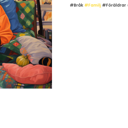
#Bråk
#Familj
#Föräldrar