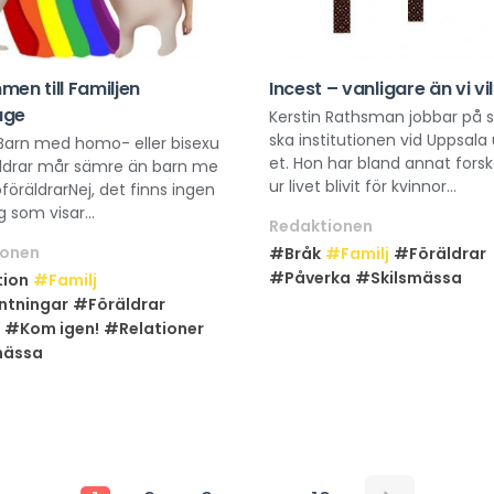
en till Familjen
Incest – vanligare än vi vil
åge
Kerstin Rathsman jobbar på s
ska institutionen vid Uppsala 
 Barn med homo- eller bisexu
et. Hon har bland annat fors
räldrar mår sämre än barn me
ur livet blivit för kvinnor...
föräldrarNej, det finns ingen
g som visar...
Redaktionen
ionen
#Bråk
#Familj
#Föräldrar
#Påverka
#Skilsmässa
ion
#Familj
ntningar
#Föräldrar
#Kom igen!
#Relationer
mässa