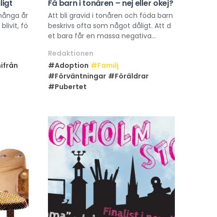
igt
Få barn i tonåren – nej eller okej?
 många år
Att bli gravid i tonåren och föda barn
livit, fö
beskrivs ofta som något dåligt. Att d
et bara får en massa negativa...
Redaktionen
ifrån
#Adoption
#Familj
#Förväntningar
#Föräldrar
#Pubertet