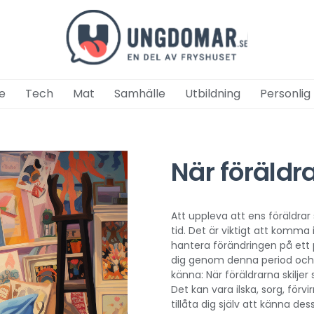
e
Tech
Mat
Samhälle
Utbildning
Personlig
När föräldra
Att uppleva att ens föräldra
tid. Det är viktigt att komma
hantera förändringen på ett po
dig genom denna period och ta
känna: När föräldrarna skilje
Det kan vara ilska, sorg, förvir
tillåta dig själv att känna de