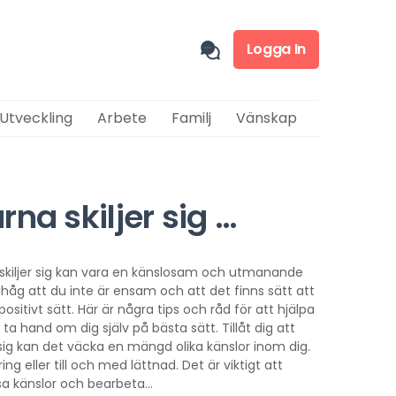
Logga In
 Utveckling
Arbete
Familj
Vänskap
rna skiljer sig …
r skiljer sig kan vara en känslosam och utmanande
 ihåg att du inte är ensam och att det finns sätt att
sitivt sätt. Här är några tips och råd för att hjälpa
 hand om dig själv på bästa sätt. Tillåt dig att
r sig kan det väcka en mängd olika känslor inom dig.
ring eller till och med lättnad. Det är viktigt att
ssa känslor och bearbeta...