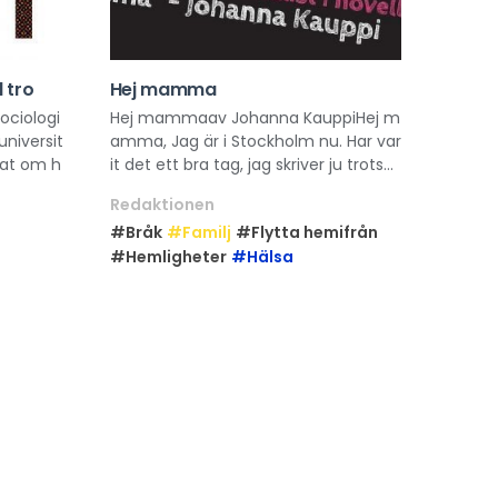
l tro
Hej mamma
ociologi
Hej mammaav Johanna KauppiHej m
universit
amma, Jag är i Stockholm nu. Har var
kat om h
it det ett bra tag, jag skriver ju trots...
Redaktionen
#Bråk
#Familj
#Flytta hemifrån
#Hemligheter
#Hälsa