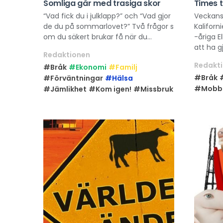
Somliga går med trasiga skor
Times 
“Vad fick du i julklapp?” och “Vad gjor
Veckans
de du på sommarlovet?” Två frågor s
Kaliforn
om du säkert brukar få när du...
-åriga El
att ha gj
Redaktionen
Redakt
#Bråk
#Ekonomi
#Familj
#Bråk
#Förväntningar
#Hälsa
#Mobb
#Jämlikhet
#Kom igen!
#Missbruk