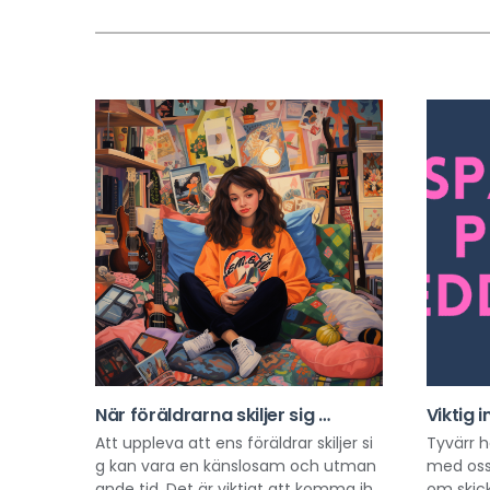
När föräldrarna skiljer sig …
Viktig 
Att uppleva att ens föräldrar skiljer si
Tyvärr h
g kan vara en känslosam och utman
med oss
ande tid. Det är viktigt att komma ih
om skic