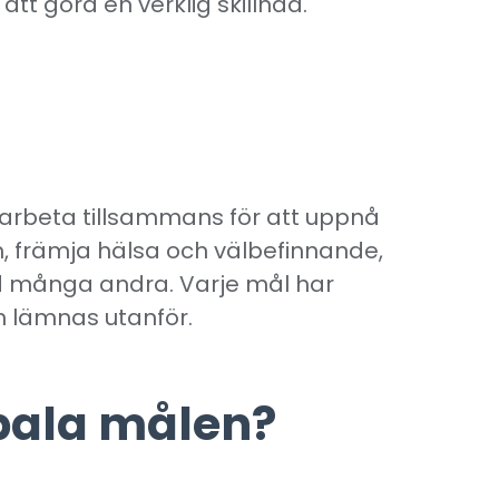
tt göra en verklig skillnad.
rbeta tillsammans för att uppnå
, främja hälsa och välbefinnande,
d många andra. Varje mål har
n lämnas utanför.
obala målen?