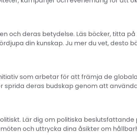
iviteter, kampanjer och evenemang för att
en och deras betydelse. Läs böcker, titta på
ördjupa din kunskap. Ju mer du vet, desto bä
nitiativ som arbetar för att främja de global
ler sprida deras budskap genom att använd
itiskt. Lär dig om politiska beslutsfattand
a i möten och uttrycka dina åsikter om hållbar