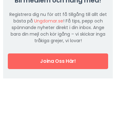
Bli medlem och häng med!
Registrera dig nu för att få tillgång till allt det
bästa på
Ungdomar.se
! Få tips, pepp och
spännande nyheter direkt i din inbox. Ange
bara din mejl och kör igång – vi skickar inga
tråkiga grejer, vi lovar!
Joina Oss Här!