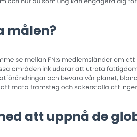
em och hur du som ung kan engagera dig för a
la målen?
mmelse mellan FN:s medlemsländer om att a
sa områden inkluderar att utrota fattigdom
tförändringar och bevara vår planet, blan
r att mäta framsteg och säkerställa att inge
med att uppnå de gl