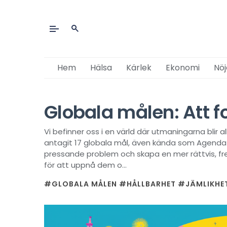
Hem
Hälsa
Kärlek
Ekonomi
Nöj
Globala målen: Att 
Vi befinner oss i en värld där utmaningarna blir
antagit 17 globala mål, även kända som Agenda 2
pressande problem och skapa en mer rättvis, fred
för att uppnå dem o...
#GLOBALA MÅLEN
#HÅLLBARHET
#JÄMLIKHE