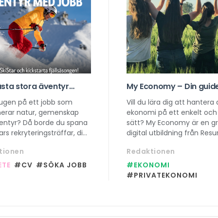
ästa stora äventyr
My Economy – Din guide 
 här, kom på SkiStars
smartare vardagsekon
sugen på ett jobb som
Vill du lära dig att hantera 
eringsträff!
erar natur, gemenskap
ekonomi på ett enkelt och 
entyr? Då borde du spana
sätt? My Economy är en gra
tars rekryteringsträffar, din
digital utbildning från Resu
tt få veta allt om hur det
som hjälper dig att förstå a
tionen
Redaktionen
jobba säsong i fjällen!
budgetering till lån på bar
minuter.
ETE
#CV
#SÖKA JOBB
#EKONOMI
#PRIVATEKONOMI