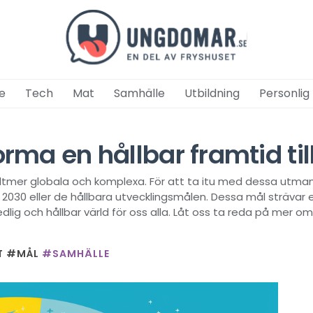
e
Tech
Mat
Samhälle
Utbildning
Personlig
forma en hållbar framtid 
 alltmer globala och komplexa. För att ta itu med dessa utma
030 eller de hållbara utvecklingsmålen. Dessa mål strävar 
lig och hållbar värld för oss alla. Låt oss ta reda på mer om
T
#MÅL
#SAMHÄLLE