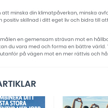
 att minska din klimatpåverkan, minska avfa
positiv skillnad i ditt eget liv och bidra till
 målen en gemensam strävan mot en hållbar
n du vara med och forma en bättre värld. T
s utanför på vägen mot en mer rättvis och hå
RTIKLAR