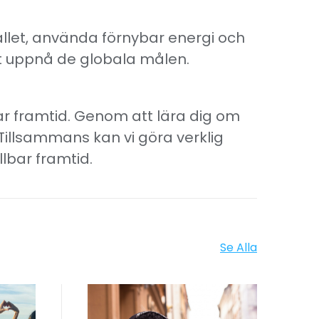
llet, använda förnybar energi och
 att uppnå de globala målen.
 framtid. Genom att lära dig om
illsammans kan vi göra verklig
llbar framtid.
Se Alla