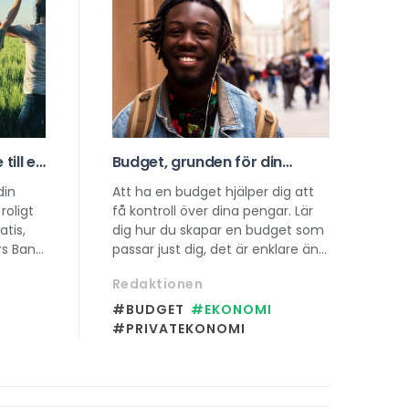
till en
Budget, grunden för din
omi
ekonomi
din
Att ha en budget hjälper dig att
roligt
få kontroll över dina pengar. Lär
tis,
dig hur du skapar en budget som
rs Bank
passar just dig, det är enklare än
llt från
du tror!
Redaktionen
a 30
#BUDGET
#EKONOMI
#PRIVATEKONOMI