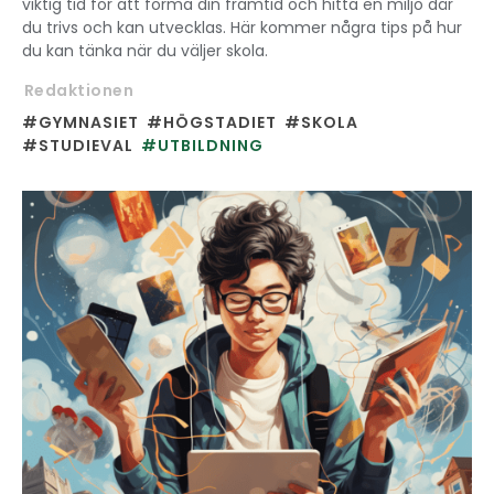
viktig tid för att forma din framtid och hitta en miljö där
du trivs och kan utvecklas. Här kommer några tips på hur
du kan tänka när du väljer skola.
Redaktionen
#GYMNASIET
#HÖGSTADIET
#SKOLA
#STUDIEVAL
#UTBILDNING