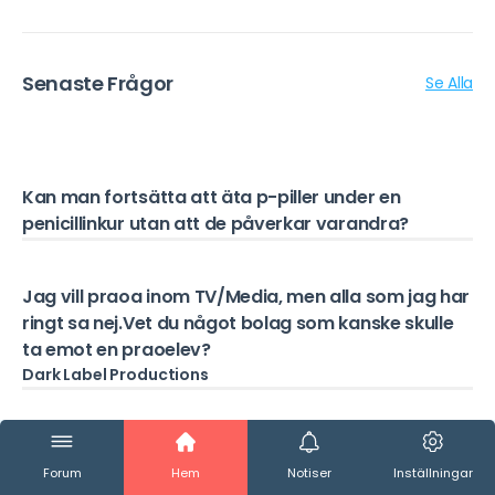
Senaste Frågor
Se Alla
Kan man fortsätta att äta p-piller under en
penicillinkur utan att de påverkar varandra?
Jag vill praoa inom TV/Media, men alla som jag har
ringt sa nej.Vet du något bolag som kanske skulle
ta emot en praoelev?
Dark Label Productions
Hej,jag vill jobba med skådespeleri när jag blir stor,
därför tänkte jag gå det på gymnasiet. Men jag kan
Forum
Hem
Notiser
Inställningar