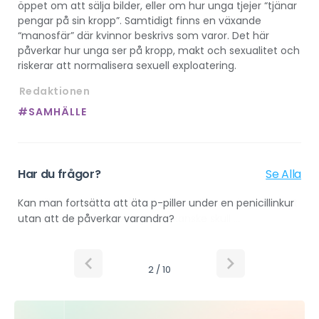
öppet om att sälja bilder, eller om hur unga tjejer “tjänar
pengar på sin kropp”. Samtidigt finns en växande
“manosfär” där kvinnor beskrivs som varor. Det här
påverkar hur unga ser på kropp, makt och sexualitet och
riskerar att normalisera sexuell exploatering.
Redaktionen
#SAMHÄLLE
Har du frågor?
Se Alla
Jag vill praoa inom TV/Media, men alla som jag har ringt
sa nej.Vet du något bolag som kanske skull ...
2 / 10