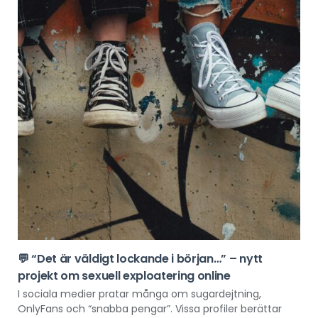
💬 “Det är väldigt lockande i början…” – nytt
projekt om sexuell exploatering online
I sociala medier pratar många om sugardejtning,
OnlyFans och “snabba pengar”. Vissa profiler berättar