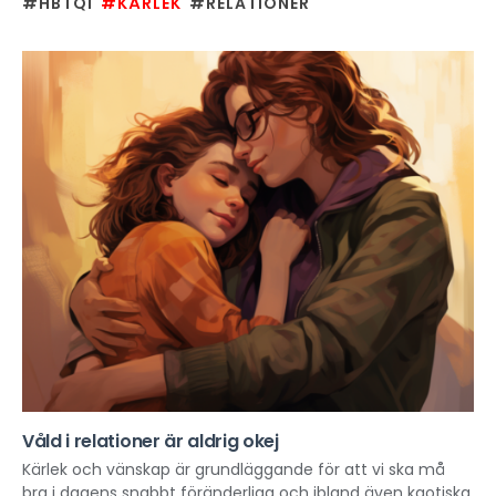
#HBTQI
#KÄRLEK
#RELATIONER
Våld i relationer är aldrig okej
Kärlek och vänskap är grundläggande för att vi ska må
bra i dagens snabbt föränderliga och ibland även kaotiska