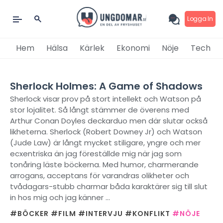
Logga In
Hem
Hälsa
Kärlek
Ekonomi
Nöje
Tech
Sherlock Holmes: A Game of Shadows
Sherlock visar prov på stort intellekt och Watson på
stor lojalitet. Så långt stämmer de överens med
Arthur Conan Doyles deckarduo men där slutar också
likheterna. Sherlock (Robert Downey Jr) och Watson
(Jude Law) är långt mycket stiligare, yngre och mer
ecxentriska än jag föreställde mig när jag som
tonåring läste böckerna. Med humor, charmerande
arrogans, acceptans för varandras olikheter och
tvådagars-stubb charmar båda karaktärer sig till slut
in hos mig och jag känner ...
#BÖCKER
#FILM
#INTERVJU
#KONFLIKT
#NÖJE