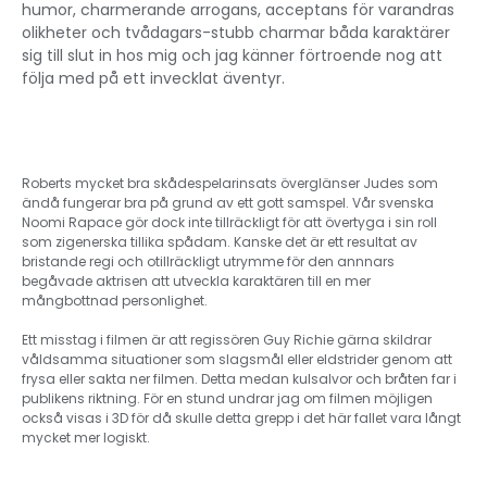
humor, charmerande arrogans, acceptans för varandras
olikheter och tvådagars-stubb charmar båda karaktärer
sig till slut in hos mig och jag känner förtroende nog att
följa med på ett invecklat äventyr.
Roberts mycket bra skådespelarinsats överglänser Judes som
ändå fungerar bra på grund av ett gott samspel. Vår svenska
Noomi Rapace gör dock inte tillräckligt för att övertyga i sin roll
som zigenerska tillika spådam. Kanske det är ett resultat av
bristande regi och otillräckligt utrymme för den annnars
begåvade aktrisen att utveckla karaktären till en mer
mångbottnad personlighet.
Ett misstag i filmen är att regissören Guy Richie gärna skildrar
våldsamma situationer som slagsmål eller eldstrider genom att
frysa eller sakta ner filmen. Detta medan kulsalvor och bråten far i
publikens riktning. För en stund undrar jag om filmen möjligen
också visas i 3D för då skulle detta grepp i det här fallet vara långt
mycket mer logiskt.