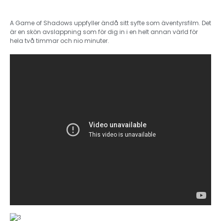
A Game of Shadows uppfyller ändå sitt syfte som äventyrsfilm. Det
är en skön avslappning som för dig in i en helt annan värld för
hela två timmar och nio minuter.