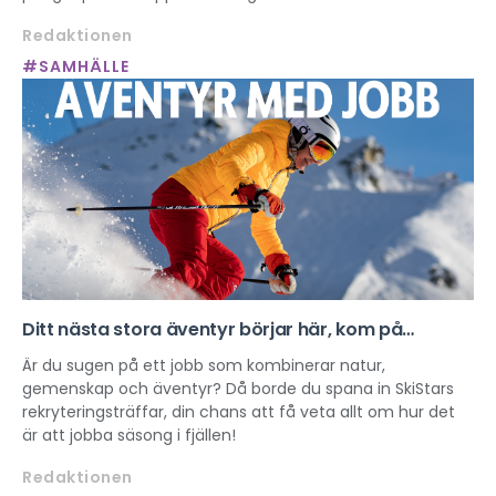
“manosfär” där kvinnor beskrivs som varor. Det här
Redaktionen
påverkar hur unga ser på kropp, makt och sexualitet och
riskerar att normalisera sexuell exploatering.
#SAMHÄLLE
Ditt nästa stora äventyr börjar här, kom på
SkiStars rekryteringsträff!
Är du sugen på ett jobb som kombinerar natur,
gemenskap och äventyr? Då borde du spana in SkiStars
rekryteringsträffar, din chans att få veta allt om hur det
är att jobba säsong i fjällen!
Redaktionen