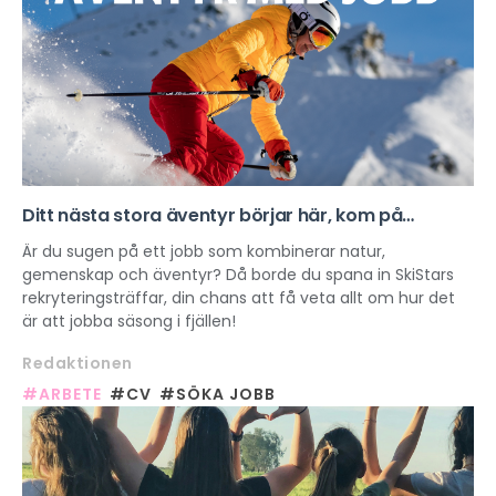
Ditt nästa stora äventyr börjar här, kom på
SkiStars rekryteringsträff!
Är du sugen på ett jobb som kombinerar natur,
gemenskap och äventyr? Då borde du spana in SkiStars
rekryteringsträffar, din chans att få veta allt om hur det
är att jobba säsong i fjällen!
Redaktionen
#ARBETE
#CV
#SÖKA JOBB