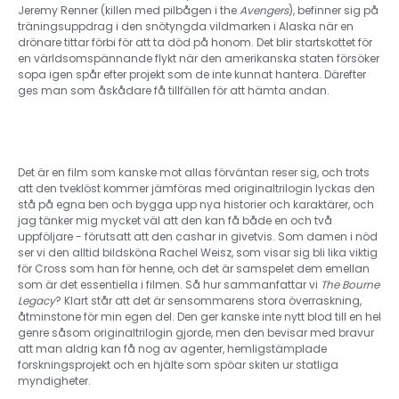
Jeremy Renner (killen med pilbågen i the
Avengers
), befinner sig på
träningsuppdrag i den snötyngda vildmarken i Alaska när en
drönare tittar förbi för att ta död på honom. Det blir startskottet för
en världsomspännande flykt när den amerikanska staten försöker
sopa igen spår efter projekt som de inte kunnat hantera. Därefter
ges man som åskådare få tillfällen för att hämta andan.
Det är en film som kanske mot allas förväntan reser sig, och trots
att den tveklöst kommer jämföras med originaltrilogin lyckas den
stå på egna ben och bygga upp nya historier och karaktärer, och
jag tänker mig mycket väl att den kan få både en och två
uppföljare - förutsatt att den cashar in givetvis. Som damen i nöd
ser vi den alltid bildsköna Rachel Weisz, som visar sig bli lika viktig
för Cross som han för henne, och det är samspelet dem emellan
som är det essentiella i filmen. Så hur sammanfattar vi
The Bourne
Legacy
? Klart står att det är sensommarens stora överraskning,
åtminstone för min egen del. Den ger kanske inte nytt blod till en hel
genre såsom originaltrilogin gjorde, men den bevisar med bravur
att man aldrig kan få nog av agenter, hemligstämplade
forskningsprojekt och en hjälte som spöar skiten ur statliga
myndigheter.