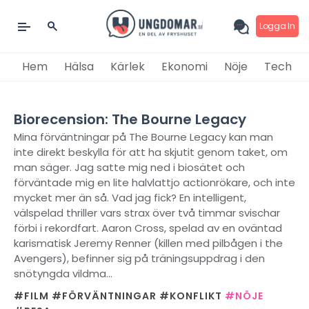
Logga In
Hem
Hälsa
Kärlek
Ekonomi
Nöje
Tech
Biorecension: The Bourne Legacy
Mina förväntningar på The Bourne Legacy kan man
inte direkt beskylla för att ha skjutit genom taket, om
man säger. Jag satte mig ned i biosätet och
förväntade mig en lite halvlattjo actionrökare, och inte
mycket mer än så. Vad jag fick? En intelligent,
välspelad thriller vars strax över två timmar svischar
förbi i rekordfart. Aaron Cross, spelad av en oväntad
karismatisk Jeremy Renner (killen med pilbågen i the
Avengers), befinner sig på träningsuppdrag i den
snötyngda vildma...
#FILM
#FÖRVÄNTNINGAR
#KONFLIKT
#NÖJE