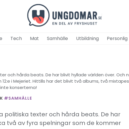
e
Tech
Mat
Samhälle
Utbildning
Personlig
er och hårda beats. De har blivit hyllade världen över. Och
 12:e i Mejeriet. Hittills har det blivit två albums, två mixtape
inte konserterna!
IK
#SAMHÄLLE
politiska texter och hårda beats. De har
 ska två av fyra spelningar som de kommer