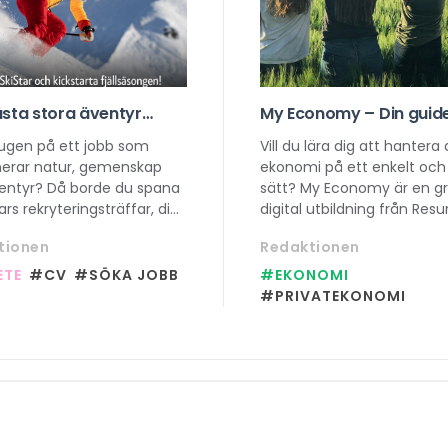
ästa stora äventyr
My Economy – Din guide 
 här, kom på SkiStars
smartare vardagsekon
sugen på ett jobb som
Vill du lära dig att hantera 
eringsträff!
erar natur, gemenskap
ekonomi på ett enkelt och 
entyr? Då borde du spana
sätt? My Economy är en gra
tars rekryteringsträffar, din
digital utbildning från Resu
tt få veta allt om hur det
som hjälper dig att förstå a
tionen
Redaktionen
jobba säsong i fjällen!
budgetering till lån på bar
minuter.
ETE
#CV
#SÖKA JOBB
#EKONOMI
#PRIVATEKONOMI