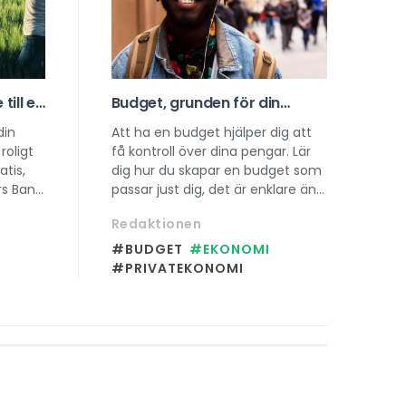
till en
Budget, grunden för din
omi
ekonomi
din
Att ha en budget hjälper dig att
roligt
få kontroll över dina pengar. Lär
tis,
dig hur du skapar en budget som
rs Bank
passar just dig, det är enklare än
llt från
du tror!
Redaktionen
a 30
#BUDGET
#EKONOMI
#PRIVATEKONOMI