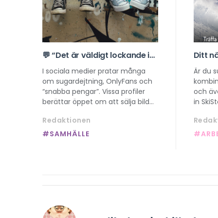
💬 “Det är väldigt lockande i
Ditt n
början…” – nytt projekt om
börjar
I sociala medier pratar många
Är du 
sexuell exploatering online
rekryt
om sugardejtning, OnlyFans och
kombin
“snabba pengar”. Vissa profiler
och äv
berättar öppet om att sälja bilder,
in SkiS
eller om hur unga tjejer “tjänar
chans a
Redaktionen
Redak
pengar på sin kropp”. Samtidigt
är att 
finns en växande “manosfär” där
#SAMHÄLLE
#ARB
kvinnor beskrivs som varor. Det
här påverkar hur unga ser på
kropp, makt och sexualitet och
riskerar att normalisera sexuell
exploatering.