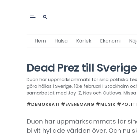
Hem
Hälsa
Kärlek
Ekonomi
Nöj
Dead Prez till Sverige
Duon har uppmärksammats för sina politiska text
göra hållas i Sverige. 10:e februari i Stockholm och
samarbetat med Jay-Z, Nas och Outlaws. Missa 
#DEMOKRATI
#EVENEMANG
#MUSIK
#POLIT
Duon har uppmärksammats för sina 
blivit hyllade världen över. Och nu