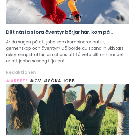
Ditt nästa stora äventyr börjar här, kom på
SkiStars rekryteringsträff!
Är du sugen på ett jobb som kombinerar natur,
gemenskap och äventyr? Då borde du spana in SkiStars
rekryteringsträffar, din chans att få veta allt om hur det
är att jobba säsong i fjällen!
Redaktionen
#ARBETE
#CV
#SÖKA JOBB