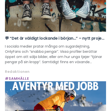
💬 “Det är väldigt lockande i början…” – nytt projekt
om sexuell exploatering online
I sociala medier pratar många om sugardejtning,
OnlyFans och “snabba pengar”. Vissa profiler berättar
öppet om att sälja bilder, eller om hur unga tjejer “tjänar
pengar på sin kropp”. Samtidigt finns en växande
“manosfär” där kvinnor beskrivs som varor. Det här
Redaktionen
påverkar hur unga ser på kropp, makt och sexualitet och
riskerar att normalisera sexuell exploatering.
#SAMHÄLLE