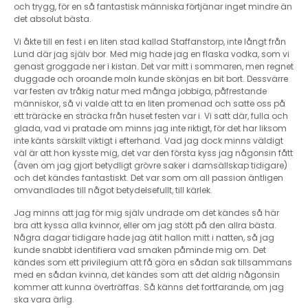
och trygg, för en så fantastisk människa förtjänar inget mindre än
det absolut bästa.
Vi åkte till en fest i en liten stad kallad Staffanstorp, inte långt från
Lund där jag själv bor. Med mig hade jag en flaska vodka, som vi
genast groggade ner i kistan. Det var mitt i sommaren, men regnet
duggade och oroande moln kunde skönjas en bit bort. Dessvärre
var festen av tråkig natur med många jobbiga, påfrestande
människor, så vi valde att ta en liten promenad och satte oss på
ett träräcke en sträcka från huset festen var i. Vi satt där, fulla och
glada, vad vi pratade om minns jag inte riktigt, för det har liksom
inte känts särskilt viktigt i efterhand. Vad jag dock minns väldigt
väl är att hon kysste mig, det var den första kyss jag någonsin fått
(även om jag gjort betydligt grövre saker i damsällskap tidigare)
och det kändes fantastiskt. Det var som om all passion äntligen
omvandlades till något betydelsefullt, till kärlek.
Jag minns att jag för mig själv undrade om det kändes så här
bra att kyssa alla kvinnor, eller om jag stött på den allra bästa.
Några dagar tidigare hade jag ätit hallon mitt i natten, så jag
kunde snabbt identifiera vad smaken påminde mig om. Det
kändes som ett privilegium att få göra en sådan sak tillsammans
med en sådan kvinna, det kändes som att det aldrig någonsin
kommer att kunna överträffas. Så känns det fortfarande, om jag
ska vara ärlig.