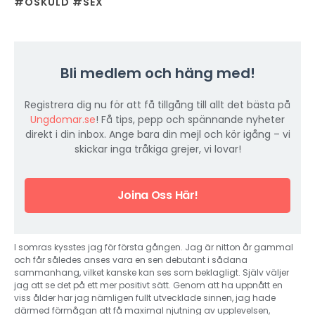
#OSKULD
#SEX
Bli medlem och häng med!
Registrera dig nu för att få tillgång till allt det bästa på
Ungdomar.se
! Få tips, pepp och spännande nyheter
direkt i din inbox. Ange bara din mejl och kör igång – vi
skickar inga tråkiga grejer, vi lovar!
Joina Oss Här!
I somras kysstes jag för första gången. Jag är nitton år gammal
och får således anses vara en sen debutant i sådana
sammanhang, vilket kanske kan ses som beklagligt. Själv väljer
jag att se det på ett mer positivt sätt. Genom att ha uppnått en
viss ålder har jag nämligen fullt utvecklade sinnen, jag hade
därmed förmågan att få maximal njutning av upplevelsen,