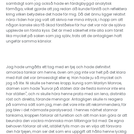
samtidigt som jag också hade en färdigbyggd analytisk
förmåga, vilket gjorde att jag redan då kunde förstå och reflektera
kring vilken betydelse det hade för mig. Då det ännu ligger relativt
nära i tiden har jag valt att skriva ner mina intryck, i hopp om att
någon kanske ska få ökad förståelse för hur det var när de själva
upplevde sin första kyss. Det är med säkerhet inte alla som tänkt
lika mycket på saken som jag själv, trots att de antagligen haft
ungefär samma känslor.
Jag hade umgåtts ett tag med en tjej och hade definitivt
amorösa tankar om henne, även om jag inte var helt på det klara
med ifall det var ömsesidigt eller ej. Hon hade ju så mycket och
jag så lite. Ni skulle se hennes kropp; kurvig som Marilyn Monroe,
damen som hade "kurvor på ställen där de flesta kvinnor inte ens
har ställen", och ni skulle höra henne prata med sin lena, distinkta
röst och direkta, förande meningar. Antagligen skulle ni reagera
på samma sätt som jag, men det vore inte att rekommendera, för
jag blev i det närmaste paralyserad. I hennes närhet stannar
tankarna, kroppen förlorar all funktion och allt man kan göra är att
beundra den vackra människa man tillbringar tid med. De egna
behoven förlorar all vikt, istället fylls man av en vilja att försvara
den här tjejen, man ser det som ens uppgift att hålla henne lycklig