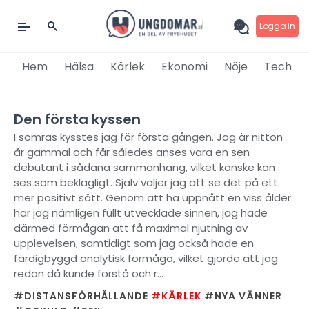
Logga In
Hem
Hälsa
Kärlek
Ekonomi
Nöje
Tech
Den första kyssen
I somras kysstes jag för första gången. Jag är nitton
år gammal och får således anses vara en sen
debutant i sådana sammanhang, vilket kanske kan
ses som beklagligt. Själv väljer jag att se det på ett
mer positivt sätt. Genom att ha uppnått en viss ålder
har jag nämligen fullt utvecklade sinnen, jag hade
därmed förmågan att få maximal njutning av
upplevelsen, samtidigt som jag också hade en
färdigbyggd analytisk förmåga, vilket gjorde att jag
redan då kunde förstå och r...
#DISTANSFÖRHÅLLANDE
#KÄRLEK
#NYA VÄNNER