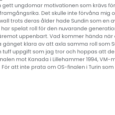
h gett ungdomar motivationen som krävs för at
a framgångsrika. Det skulle inte förvåna mig
wall trots deras ålder hade Sundin som en av
 har spelat roll för den nuvarande generati
remot uppenbart. Vad kommer hända när alla
a gänget klara av att axla samma roll som 
n tuff uppgift som jag tror och hoppas att d
-finalen mot Kanada i Lillehammer 1994, VM-
ör att inte prata om OS-finalen i Turin som