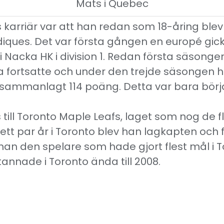
Mats i Quebec
 karriär var att han redan som 18-åring ble
ques. Det var första gången en europé gick
 Nacka HK i division 1. Redan första säsonge
 fortsatte och under den trejde säsongen 
ammanlagt 114 poäng. Detta var bara början
till Toronto Maple Leafs, laget som nog de fl
tt par år i Toronto blev han lagkapten och 
an den spelare som hade gjort flest mål i T
annade i Toronto ända till 2008.