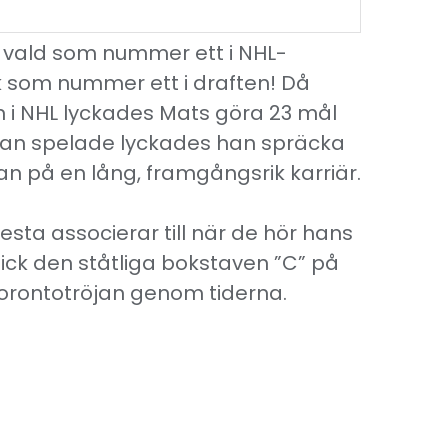
v vald som nummer ett i NHL-
 som nummer ett i draften! Då
n i NHL lyckades Mats göra 23 mål
han spelade lyckades han spräcka
 på en lång, framgångsrik karriär.
esta associerar till när de hör hans
fick den ståtliga bokstaven ”C” på
orontotröjan genom tiderna.