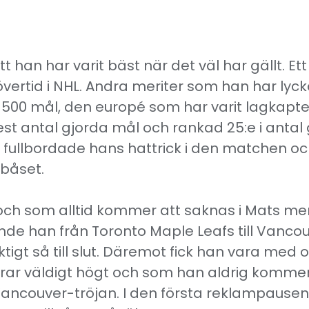
 han har varit bäst när det väl har gällt. Et
vertid i NHL. Andra meriter som han har lyck
ll 500 mål, den europé som har varit lagkapt
est antal gjorda mål och rankad 25:e i anta
fullbordade hans hattrick i den matchen oc
båset.
h som alltid kommer att saknas i Mats meritl
de han från Toronto Maple Leafs till Vancou
riktigt så till slut. Däremot fick han vara me
erar väldigt högt och som han aldrig komme
ancouver-tröjan. I den första reklampausen st