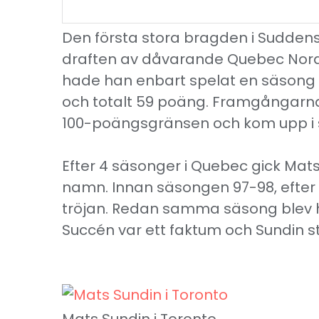
Den första stora bragden i Suddens
draften av dåvarande Quebec Nordi
hade han enbart spelat en säsong i
och totalt 59 poäng. Framgångarna
100-poängsgränsen och kom upp i s
Efter 4 säsonger i Quebec gick Mats 
namn. Innan säsongen 97-98, efter e
tröjan. Redan samma säsong blev h
Succén var ett faktum och Sundin st