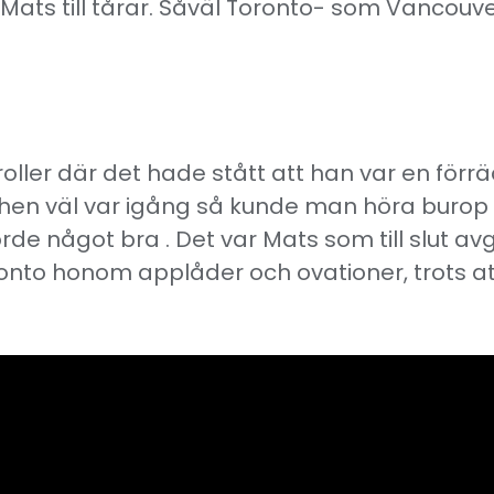
ats till tårar. Såväl Toronto- som Vancouver
oller där det hade stått att han var en förr
hen väl var igång så kunde man höra burop 
de något bra . Det var Mats som till slut a
ronto honom applåder och ovationer, trots a