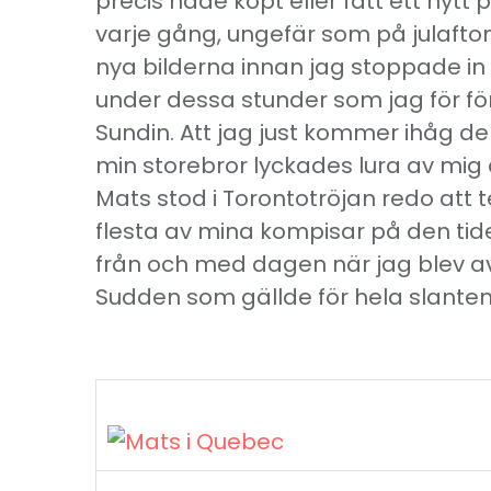
precis hade köpt eller fått ett nytt 
varje gång, ungefär som på julafton
nya bilderna innan jag stoppade in d
under dessa stunder som jag för f
Sundin. Att jag just kommer ihåg den
min storebror lyckades lura av mig 
Mats stod i Torontotröjan redo att t
flesta av mina kompisar på den tid
från och med dagen när jag blev av
Sudden som gällde för hela slanten