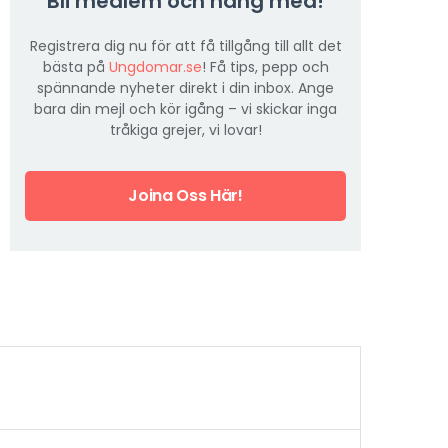
Bli medlem och häng med!
Registrera dig nu för att få tillgång till allt det
bästa på
Ungdomar.se
! Få tips, pepp och
spännande nyheter direkt i din inbox. Ange
bara din mejl och kör igång – vi skickar inga
tråkiga grejer, vi lovar!
Joina Oss Här!