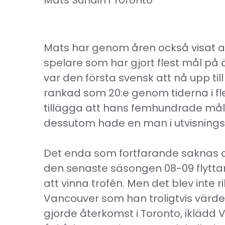
Mats Sundin i Toronto
Mats har genom åren också visat att
spelare som har gjort flest mål på ö
var den första svensk att nå upp ti
rankad som 20:e genom tiderna i fl
tillägga att hans femhundrade mål 
dessutom hade en man i utvisnings
Det enda som fortfarande saknas oc
den senaste säsongen 08-09 flyttan
att vinna trofén. Men det blev inte 
Vancouver som han troligtvis värd
gjorde återkomst i Toronto, iklädd V