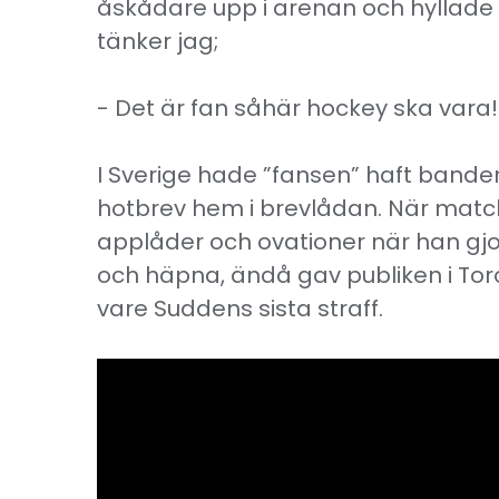
åskådare upp i arenan och hyllade M
tänker jag;
- Det är fan såhär hockey ska vara!
I Sverige hade ”fansen” haft bander
hotbrev hem i brevlådan. När matc
applåder och ovationer när han gjor
och häpna, ändå gav publiken i To
vare Suddens sista straff.