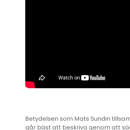
Betydelsen som Mats Sundin tillsa
går bäst att beskriva genom att sä