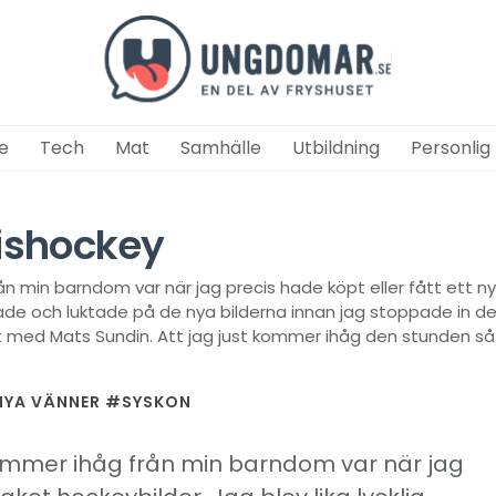
e
Tech
Mat
Samhälle
Utbildning
Personlig
k ishockey
 min barndom var när jag precis hade köpt eller fått ett nytt
de och luktade på de nya bilderna innan jag stoppade in de i
 med Mats Sundin. Att jag just kommer ihåg den stunden så in
YA VÄNNER
#SYSKON
kommer ihåg från min barndom var när jag