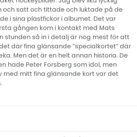
paket hockeybilder. Jag blev lika lycklig
 och satt och tittade och luktade på de
e i sina plastfickor i albumet. Det var
örsta gången kom i kontakt med Mats
 stunden så in i detalj är nog mest för att
det där fina glänsande ”specialkortet” där
eka. Men det är en helt annan historia. De
en hade Peter Forsberg som idol, men
 med mitt fina glänsande kort var det
.