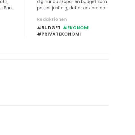
tis,
dig hur du skapar en budget som
rs Bank
passar just dig, det är enklare än
llt från
du tror!
Redaktionen
a 30
#BUDGET
#EKONOMI
#PRIVATEKONOMI