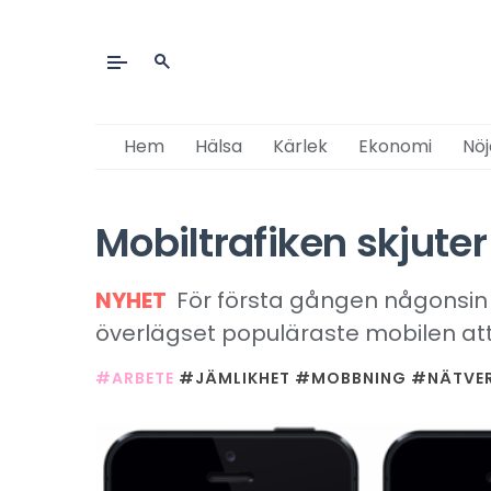
Hem
Hälsa
Kärlek
Ekonomi
Nöj
Mobiltrafiken skjuter
NYHET
För första gången någonsin h
överlägset populäraste mobilen att 
#ARBETE
#JÄMLIKHET
#MOBBNING
#NÄTVE