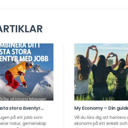
RTIKLAR
ästa stora äventyr
My Economy – Din guide 
 här, kom på SkiStars
smartare vardagsekon
sugen på ett jobb som
Vill du lära dig att hantera 
eringsträff!
erar natur, gemenskap
ekonomi på ett enkelt och 