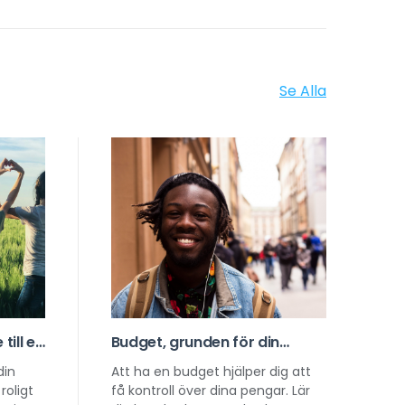
Se Alla
till en
Budget, grunden för din
omi
ekonomi
din
Att ha en budget hjälper dig att
roligt
få kontroll över dina pengar. Lär