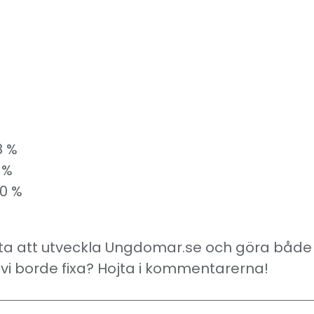
8 %
 %
0 %
tta att utveckla Ungdomar.se och göra båd
d vi borde fixa? Hojta i kommentarerna!