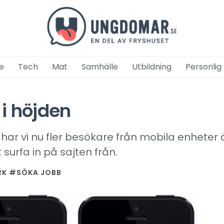
e
Tech
Mat
Samhälle
Utbildning
Personlig
 i höjden
ar vi nu fler besökare från mobila enheter 
surfa in på sajten från.
RK
#SÖKA JOBB