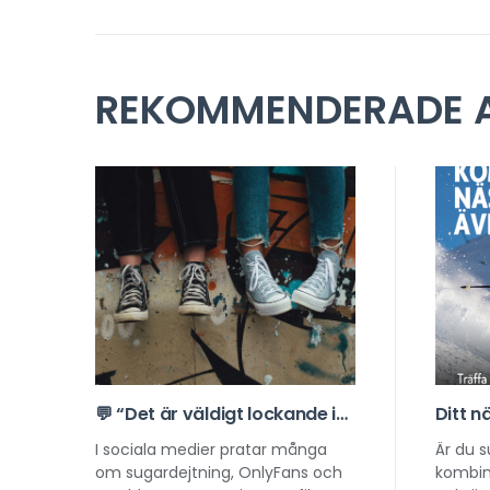
REKOMMENDERADE A
💬 “Det är väldigt lockande i
Ditt n
början…” – nytt projekt om
börjar
I sociala medier pratar många
Är du 
sexuell exploatering online
rekryt
om sugardejtning, OnlyFans och
kombin