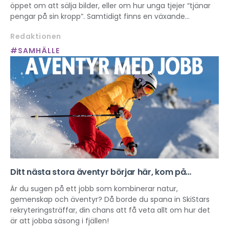
öppet om att sälja bilder, eller om hur unga tjejer “tjänar
pengar på sin kropp”. Samtidigt finns en växande
“manosfär” där kvinnor beskrivs som varor. Det här
Redaktionen
påverkar hur unga ser på kropp, makt och sexualitet och
riskerar att normalisera sexuell exploatering.
#SAMHÄLLE
Ditt nästa stora äventyr börjar här, kom på
SkiStars rekryteringsträff!
Är du sugen på ett jobb som kombinerar natur,
gemenskap och äventyr? Då borde du spana in SkiStars
rekryteringsträffar, din chans att få veta allt om hur det
är att jobba säsong i fjällen!