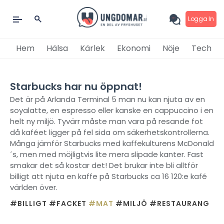
Logga In
Hem
Hälsa
Kärlek
Ekonomi
Nöje
Tech
Starbucks har nu öppnat!
Det är på Arlanda Terminal 5 man nu kan njuta av en
soyalatte, en espresso eller kanske en cappuccino i en
helt ny miljö. Tyvärr måste man vara på resande fot
då kaféet ligger på fel sida om säkerhetskontrollerna.
Många jämför Starbucks med kaffekulturens McDonald
´s, men med möjligtvis lite mera slipade kanter. Fast
smakar det så kostar det! Det brukar inte bli alltför
billigt att njuta en kaffe på Starbucks ca 16 120:e kafé
världen över.
#BILLIGT
#FACKET
#MAT
#MILJÖ
#RESTAURANG