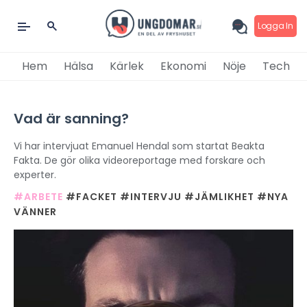
Logga In
Hem
Hälsa
Kärlek
Ekonomi
Nöje
Tech
Vad är sanning?
Vi har intervjuat Emanuel Hendal som startat Beakta
Fakta. De gör olika videoreportage med forskare och
experter.
#ARBETE
#FACKET
#INTERVJU
#JÄMLIKHET
#NYA
VÄNNER