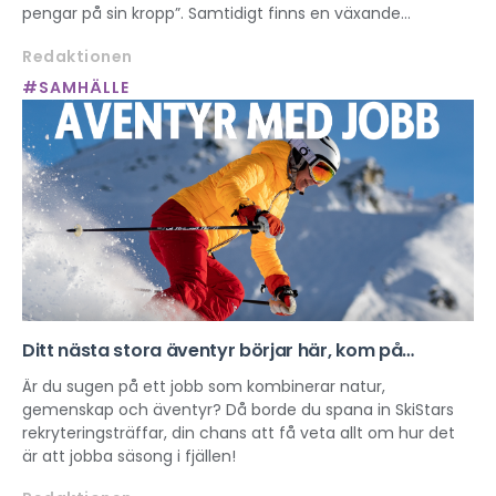
pengar på sin kropp”. Samtidigt finns en växande
“manosfär” där kvinnor beskrivs som varor. Det här
Redaktionen
påverkar hur unga ser på kropp, makt och sexualitet och
riskerar att normalisera sexuell exploatering.
#SAMHÄLLE
Ditt nästa stora äventyr börjar här, kom på
SkiStars rekryteringsträff!
Är du sugen på ett jobb som kombinerar natur,
gemenskap och äventyr? Då borde du spana in SkiStars
rekryteringsträffar, din chans att få veta allt om hur det
är att jobba säsong i fjällen!