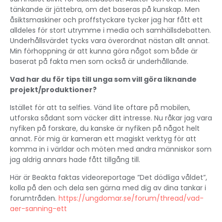
tänkande är jättebra, om det baseras på kunskap. Men
åsiktsmaskiner och proffstyckare tycker jag har fått ett
alldeles för stort utrymme i media och samhällsdebatten.
Underhållsvärdet tycks vara överordnat nästan allt annat.
Min förhoppning är att kunna göra något som både är
baserat på fakta men som också är underhållande.
Vad har du för tips till unga som vill göra liknande
projekt/produktioner?
Istället för att ta selfies. Vänd lite oftare på mobilen,
utforska sådant som väcker ditt intresse. Nu råkar jag vara
nyfiken på forskare, du kanske är nyfiken på något helt
annat. För mig är kameran ett magiskt verktyg för att
komma in i världar och möten med andra människor som
jag aldrig annars hade fått tillgång till.
Här är Beakta faktas videoreportage ”Det dödliga våldet”,
kolla på den och dela sen gärna med dig av dina tankar i
forumtråden.
https://ungdomar.se/forum/thread/vad-
aer-sanning-ett