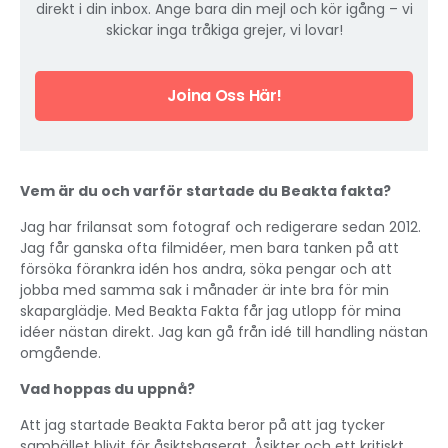
direkt i din inbox. Ange bara din mejl och kör igång – vi
skickar inga tråkiga grejer, vi lovar!
Joina Oss Här!
Vem är du och varför startade du Beakta fakta?
Jag har frilansat som fotograf och redigerare sedan 2012.
Jag får ganska ofta filmidéer, men bara tanken på att
försöka förankra idén hos andra, söka pengar och att
jobba med samma sak i månader är inte bra för min
skaparglädje. Med Beakta Fakta får jag utlopp för mina
idéer nästan direkt. Jag kan gå från idé till handling nästan
omgående.
Vad hoppas du uppnå?
Att jag startade Beakta Fakta beror på att jag tycker
samhället blivit för åsiktsbaserat. Åsikter och ett kritiskt