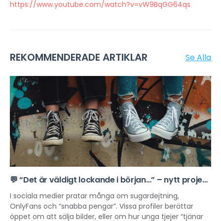
https://www.youtube.com/watch?v=vW9BqGG64qs
REKOMMENDERADE ARTIKLAR
Se Alla
💬 “Det är väldigt lockande i början…” – nytt projekt
om sexuell exploatering online
I sociala medier pratar många om sugardejtning,
OnlyFans och “snabba pengar”. Vissa profiler berättar
öppet om att sälja bilder, eller om hur unga tjejer “tjänar