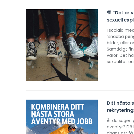
💬 “Det är 
sexuell exp
I sociala me
“snabba penga
bilder, eller
Samtidigt fi
varor. Det h
sexualitet oc
Ditt nästa 
rekrytering
Är du sugen 
äventyr? Då b
chans att få 