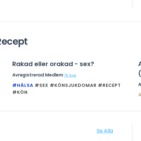
Recept
Rakad eller orakad - sex?
Avregistrerad Medlem
79 Svar
A
#HÄLSA
#SEX
#KÖNSJUKDOMAR
#RECEPT
#KÖN
Se Alla