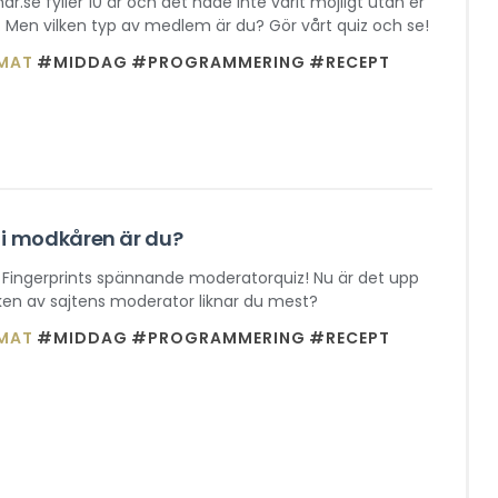
.se fyller 10 år och det hade inte varit möjligt utan er
en vilken typ av medlem är du? Gör vårt quiz och se!
MAT
#MIDDAG
#PROGRAMMERING
#RECEPT
 i modkåren är du?
l Fingerprints spännande moderatorquiz! Nu är det upp
vilken av sajtens moderator liknar du mest?
MAT
#MIDDAG
#PROGRAMMERING
#RECEPT