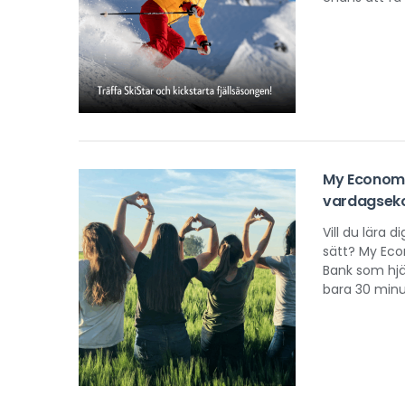
My Economy 
vardagsek
Vill du lära 
sätt? My Econ
Bank som hjäl
bara 30 minu