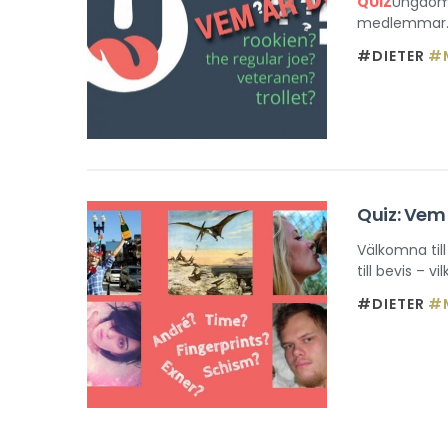
QUIZ
Ungdomar
medlemmar. M
#DIETER
#
Quiz: Vem
Välkomna til
till bevis – 
#DIETER
#