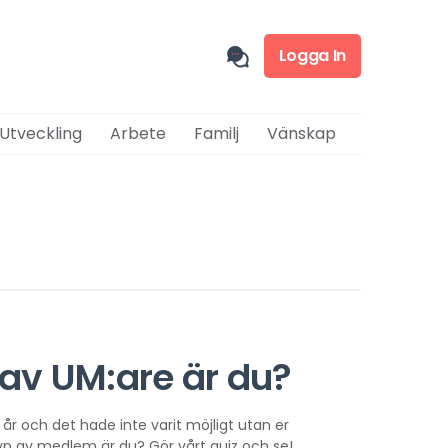
Logga In
 Utveckling
Arbete
Familj
Vänskap
 av UM:are är du?
 år och det hade inte varit möjligt utan er
p av medlem är du? Gör vårt quiz och se!