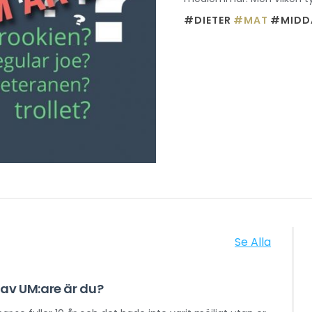
#DIETER
#MAT
#MIDD
Se Alla
 av UM:are är du?