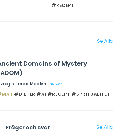
#RECEPT
Se Alla
Ancient Domains of Mystery
(ADOM)
vregistrerad Medlem
184 Svar
#MAT
#DIETER
#AI
#RECEPT
#SPRITUALITET
Frågor och svar
Se Alla