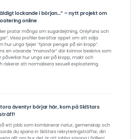
väldigt lockande i början…” – nytt projekt om
loatering online
dier pratar många om sugardejtning, OnlyFans och
r”. Vissa profiler berättar öppet om att sälja
 om hur unga tjejer “tjänar pengar på sin kropp”.
nns en växande “manosfär” där kvinnor beskrivs som
är påverkar hur unga ser på kropp, makt och
h riskerar att normalisera sexuell exploatering.
stora äventyr börjar här, kom på SkiStars
sträff!
på ett jobb som kombinerar natur, gemenskap och
orde du spana in SkiStars rekryteringsträffar, din
veta allt om hur det är att jobba säsong i fjällen!