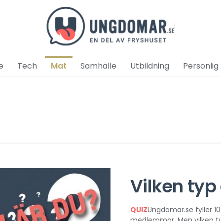
e
Tech
Mat
Samhälle
Utbildning
Personlig
Vilken typ
QUIZ
Ungdomar.se fyller 10
medlemmar. Men vilken ty