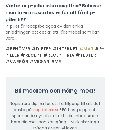
Varför är p-piller inte receptfria? Behöver
man ta en massa tester för att få ut p-
piller lr??
P-piller är receptbelagda av den enkla
anledningen att det är ett läkemedel som kan
vara...
#BEHÖVER
#DIETER
#INTERNET
#MAT
#P-
PILLER
#RECEPT
#RECEPTFRIA
#TESTER
#VARFÖR
#VEGAN
#VR
Bli medlem och häng med!
Registrera dig nu för att få tillgång till allt det
bästa på
Ungdomar.se
! Få tips, pepp och
spännande nyheter direkt i din inbox. Ange
bara din mejl och kör igång – vi skickar inga
tråkiga grejer, vi lovar!