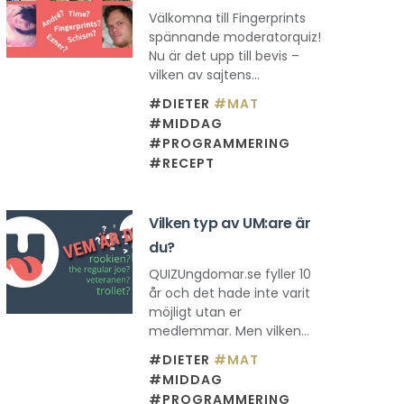
Välkomna till Fingerprints
spännande moderatorquiz!
Nu är det upp till bevis –
vilken av sajtens...
#DIETER
#MAT
#MIDDAG
#PROGRAMMERING
#RECEPT
Vilken typ av UM:are är
du?
QUIZUngdomar.se fyller 10
år och det hade inte varit
möjligt utan er
medlemmar. Men vilken...
#DIETER
#MAT
#MIDDAG
#PROGRAMMERING