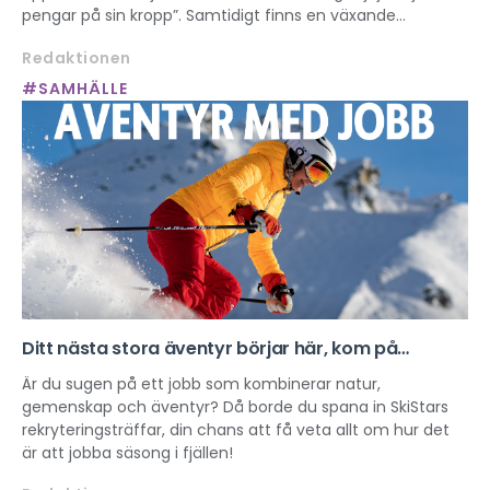
pengar på sin kropp”. Samtidigt finns en växande
“manosfär” där kvinnor beskrivs som varor. Det här
Redaktionen
påverkar hur unga ser på kropp, makt och sexualitet och
riskerar att normalisera sexuell exploatering.
#SAMHÄLLE
Ditt nästa stora äventyr börjar här, kom på
SkiStars rekryteringsträff!
Är du sugen på ett jobb som kombinerar natur,
gemenskap och äventyr? Då borde du spana in SkiStars
rekryteringsträffar, din chans att få veta allt om hur det
är att jobba säsong i fjällen!