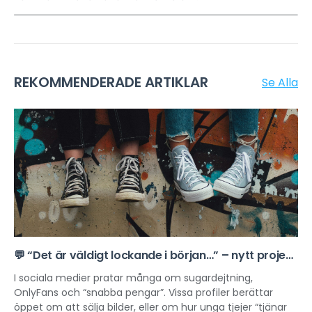
REKOMMENDERADE ARTIKLAR
Se Alla
💬 “Det är väldigt lockande i början…” – nytt projekt
om sexuell exploatering online
I sociala medier pratar många om sugardejtning,
OnlyFans och “snabba pengar”. Vissa profiler berättar
öppet om att sälja bilder, eller om hur unga tjejer “tjänar