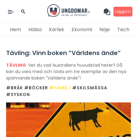
Logga In
Hem
Hälsa
Kärlek
Ekonomi
Nöje
Tech
Tävling: Vinn boken ”Världens ände”
TÄVLING
Vet du vad Australiens huvudstad heter? Då
kan du vara med och tävla om tre exemplar av den nya
spännande boken "Världens ände"!
#BRÅK
#BÖCKER
#FAMILJ
#SKILSMÄSSA
#SYSKON