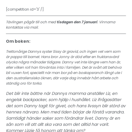
[competition id='3' /]
Tävlingen pågår till och med
tisdagen den 7 januari
. Vinnarna
kontaktas via mail.
Om boken:
Trettonårige Dannys syster Sissy är gravid, och ingen vet vem som
är pappa till barnet. Hans bror Jonny är död efter en fruktansvärd
olycka några månader tidigare. Danny vet inte längre vem han är,
eller vilken roll han förväntas inta i familjen. Det är svårt att behöva
bli vuxen fort, speciellt när man bor på en boskapsranch långt ute i
den australiensiska öknen, där varje dag innebär hårt arbete och
ständig oro för torka.
Det blir inte bättre när Dannys mamma anställer Liz, en
engelsk backpacker, som hjälp i hushållet. Liz ifrågasätter
det som Danny tagit för givet, och hans livssyn blir störd av
hennes närvaro. Men med tiden börjar de förstå varandra.
Samtidigt händer saker som förändrar livet. Danny är en
sån som vill att allt ska vara som det alltid har varit.
Kommer Lizzie få honom att tänka om?