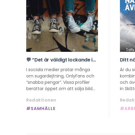
💬 “Det är väldigt lockande i
Ditt n
början…” – nytt projekt om
börjar
I sociala medier pratar många
Är du 
sexuell exploatering online
rekryt
om sugardejtning, OnlyFans och
kombin
“snabba pengar”. Vissa profiler
och äv
berättar öppet om att sälja bilder,
in SkiS
eller om hur unga tjejer “tjänar
chans a
Redaktionen
Redak
pengar på sin kropp”. Samtidigt
är att 
finns en växande “manosfär” där
#SAMHÄLLE
#ARB
kvinnor beskrivs som varor. Det
här påverkar hur unga ser på
kropp, makt och sexualitet och
riskerar att normalisera sexuell