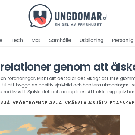
e
Tech
Mat
Samhälle
Utbildning
Personlig
lationer genom att älska
h förändringar. Mitt i allt detta är det viktigt att inte glöm
 till att bygga en positiv självbild och hantera utmaningar i re
d livsstil: Självkärlek och acceptans: Att älska sig själv han
SJÄLVFÖRTROENDE
#SJÄLVKÄNSLA
#SJÄLVLEDARSKAP