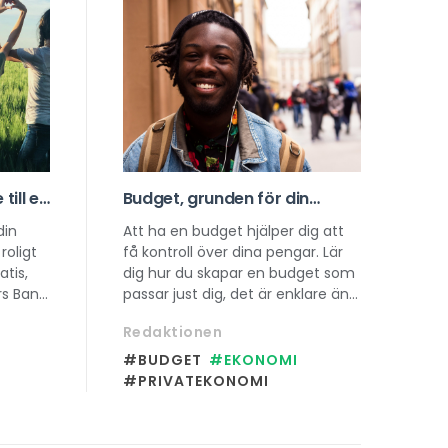
till en
Budget, grunden för din
omi
ekonomi
din
Att ha en budget hjälper dig att
roligt
få kontroll över dina pengar. Lär
tis,
dig hur du skapar en budget som
rs Bank
passar just dig, det är enklare än
llt från
du tror!
Redaktionen
a 30
#BUDGET
#EKONOMI
#PRIVATEKONOMI