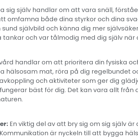
ka sig själv handlar om att vara snäll, för
tt omfamna både dina styrkor och dina svagh
 sund självbild och känna dig mer självsäker
tankar och var tålmodig med dig själv när d
vård handlar om att prioritera din fysiska oc
 hälsosam mat, röra på dig regelbundet och
avkoppling och aktiviteter som ger dig glädje
fungerar bäst för dig. Det kan vara allt från 
naturen.
er:
En viktig del av att bry sig om sig själv 
r. Kommunikation är nyckeln till att bygga hä