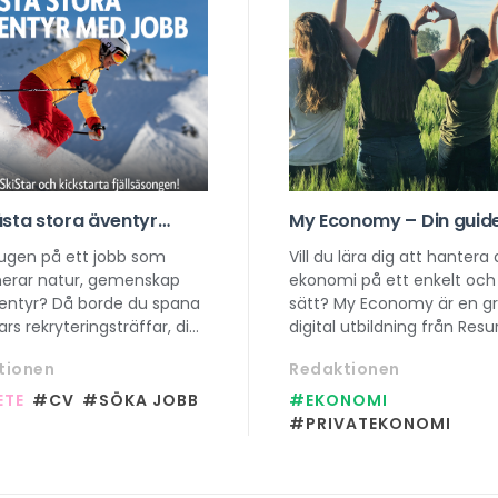
ästa stora äventyr
My Economy – Din guide 
 här, kom på SkiStars
smartare vardagsekon
sugen på ett jobb som
Vill du lära dig att hantera 
eringsträff!
erar natur, gemenskap
ekonomi på ett enkelt och 
entyr? Då borde du spana
sätt? My Economy är en gra
tars rekryteringsträffar, din
digital utbildning från Resu
tt få veta allt om hur det
som hjälper dig att förstå a
tionen
Redaktionen
jobba säsong i fjällen!
budgetering till lån på bar
minuter.
ETE
#CV
#SÖKA JOBB
#EKONOMI
#PRIVATEKONOMI