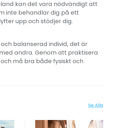
Ibland kan det vara nödvändigt att
som inte behandlar dig på ett
yfter upp och stödjer dig.
g och balanserad individ, det är
r med andra. Genom att praktisera
et och må bra både fysiskt och
Se Alla