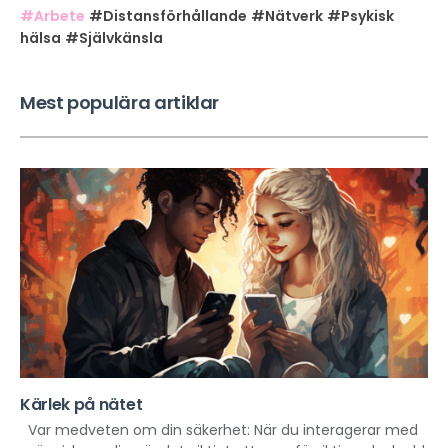
#Arbete
#Distansförhållande
#Nätverk
#Psykisk
hälsa
#Självkänsla
Mest populära artiklar
Kärlek på nätet
Var medveten om din säkerhet: När du interagerar med