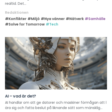
realtid. Det...
Redaktionen
#Konflikter
#Miljö
#Nya vänner
#Nätverk
#Samhälle
#Solve for Tomorrow
#Tech
AI – vad är det?
AI handlar om att ge datorer och maskiner förmågan att l
ära sig och fatta beslut på liknande sätt som mänsklig...