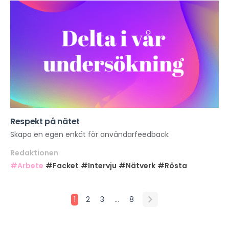
Respekt på nätet
Skapa en egen enkät för användarfeedback
Redaktionen
#Arbete
#Facket
#Intervju
#Nätverk
#Rösta
…
1
2
3
8