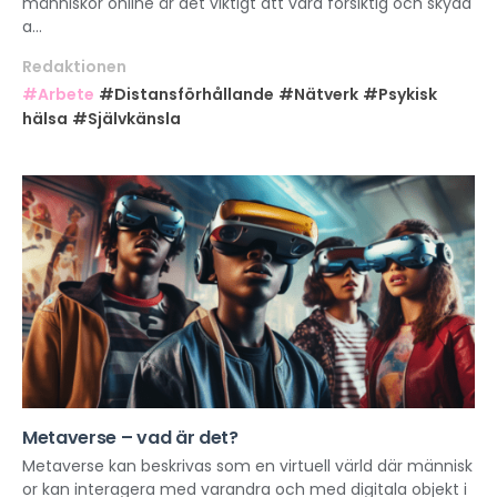
människor online är det viktigt att vara försiktig och skydd
a...
Redaktionen
#Arbete
#Distansförhållande
#Nätverk
#Psykisk
hälsa
#Självkänsla
Metaverse – vad är det?
Metaverse kan beskrivas som en virtuell värld där människ
or kan interagera med varandra och med digitala objekt i