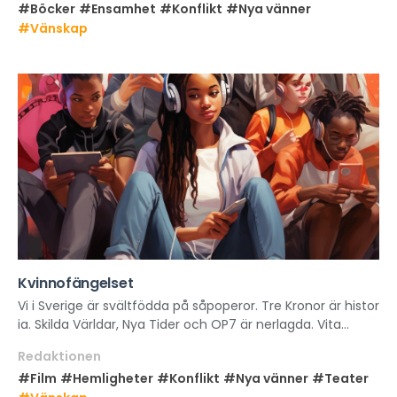
#Böcker
#Ensamhet
#Konflikt
#Nya vänner
#Vänskap
Kvinnofängelset
Vi i Sverige är svältfödda på såpoperor. Tre Kronor är histor
ia. Skilda Världar, Nya Tider och OP7 är nerlagda. Vita...
Redaktionen
#Film
#Hemligheter
#Konflikt
#Nya vänner
#Teater