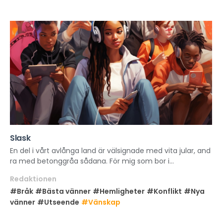
Slask
En del i vårt avlånga land är välsignade med vita jular, and
ra med betonggråa sådana. För mig som bor i...
Redaktionen
#Bråk
#Bästa vänner
#Hemligheter
#Konflikt
#Nya
vänner
#Utseende
#Vänskap