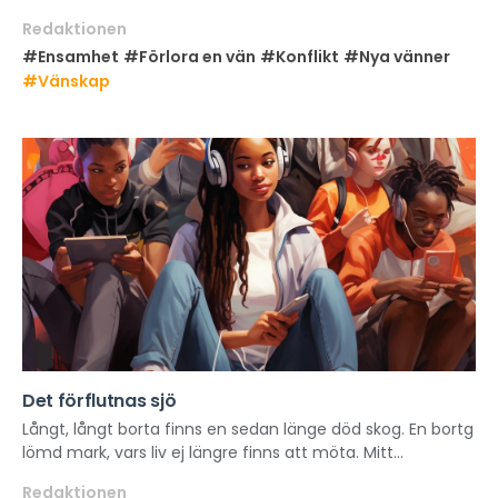
Redaktionen
#Ensamhet
#Förlora en vän
#Konflikt
#Nya vänner
#Vänskap
Det förflutnas sjö
Långt, långt borta finns en sedan länge död skog. En bortg
lömd mark, vars liv ej längre finns att möta. Mitt...
Redaktionen