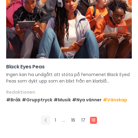
Black Eyes Peas
Ingen kan ha undgått att stöta på fenomenet Black Eyed
Peas som dykt upp som en blixt från en klarblå...
Redaktionen
#Bråk
#Grupptryck
#Musik
#Nya vänner
#Vänskap
…
1
16
17
18