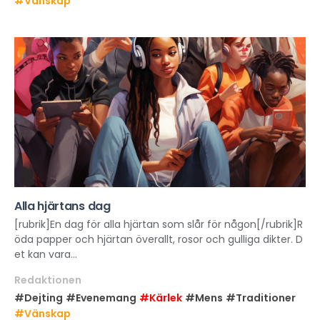
#Vänskap
Alla hjärtans dag
[rubrik]En dag för alla hjärtan som slår för någon[/rubrik]R
öda papper och hjärtan överallt, rosor och gulliga dikter. D
et kan vara...
Redaktionen
#Dejting
#Evenemang
#Kärlek
#Mens
#Traditioner
#Vänskap