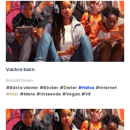
Vackra barn
Redaktionen
#Bästa vänner
#Böcker
#Dieter
#Hälsa
#Internet
#Mat
#Mens
#Utseende
#Vegan
#VR