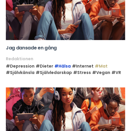
Jag dansade en gång
Redaktionen
#Depression
#Dieter
#Hälsa
#Internet
#Mat
#Självkänsla
#Självledarskap
#Stress
#Vegan
#VR