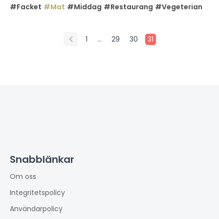
#Facket
#Mat
#Middag
#Restaurang
#Vegeterian
…
1
29
30
31
Snabblänkar
Om oss
Integritetspolicy
Användarpolicy