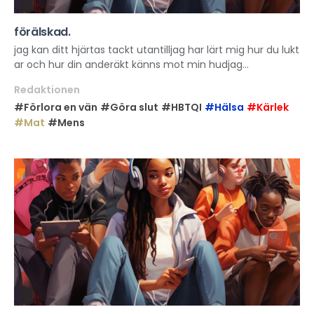
förälskad.
jag kan ditt hjärtas tackt utantilljag har lärt mig hur du lukt
ar och hur din anderäkt känns mot min hudjag...
Redaktionen
#Förlora en vän
#Göra slut
#HBTQI
#Hälsa
#Kärlek
#Mat
#Mens