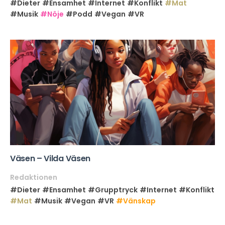
#Dieter
#Ensamhet
#Internet
#Konflikt
#Mat
#Musik
#Nöje
#Podd
#Vegan
#VR
Väsen – Vilda Väsen
Redaktionen
#Dieter
#Ensamhet
#Grupptryck
#Internet
#Konflikt
#Mat
#Musik
#Vegan
#VR
#Vänskap