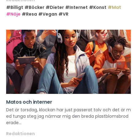
#Billigt
#Böcker
#Dieter
#Internet
#Konst
#Mat
#Nöje
#Resa
#Vegan
#VR
Matos och interner
Det är torsdag, klockan har just passerat tolv och det är m
ed tunga steg jag närmar mig den breda plastblomsbrod
erade...
Redaktionen