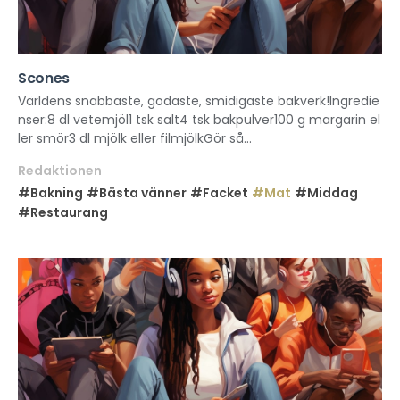
Scones
Världens snabbaste, godaste, smidigaste bakverk!Ingredie
nser:8 dl vetemjöl1 tsk salt4 tsk bakpulver100 g margarin el
ler smör3 dl mjölk eller filmjölkGör så...
Redaktionen
#Bakning
#Bästa vänner
#Facket
#Mat
#Middag
#Restaurang