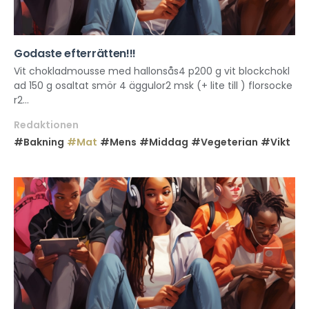
Godaste efterrätten!!!
Vit chokladmousse med hallonsås4 p200 g vit blockchokl
ad 150 g osaltat smör 4 äggulor2 msk (+ lite till ) florsocke
r2...
Redaktionen
#Bakning
#Mat
#Mens
#Middag
#Vegeterian
#Vikt